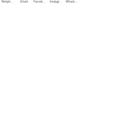
Téléphone
Email
Facebook
Instagram
WhatsApp
Suivez-moi sur mes réseaux:
Mentions légales
Politique de confidentialité
Conditions Générales de vente
© 2023 by Emy Make Up. Maquilleuse
professionnelle Finistère