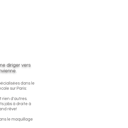
me diriger vers
nvienne.
pécialisées dans le
cole sur Paris:
t rien d'autres.
s jobs à droite à
and rêve!
dans le maquillage