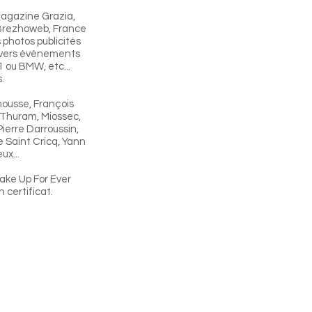
 magazine Grazia,
(Brezhoweb, France
s photos publicités
 divers évènements
1 ou BMW, etc...
.
ousse, François
 Thuram, Miossec,
ierre Darroussin,
e Saint Cricq, Yann
x...
Make Up For Ever
certificat.
me