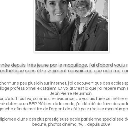
née depuis très jeune par le maquillage, j'ai d'abord voulu 
l'esthétique sans être vraiment convaincue que cela me co
hant une peu plus loin sur internet, j'ai découvert que des écoles s
lage professionnel existaient. Et voilà! C'est là que j'ai repéré mon é
Jean Pierre Fleurimon.
i, c'était tout vu, comme une évidence! Je voulais faire ce métier e
oir obtenue un BEP Métiers de la mode, j'ai décidé de faire des petit
gauche afin de mettre de l'argent de côté pour réaliser mon plus gr
diplômée d'une des plus prestigieuse école parisienne spécialisée 
beauté, photos cinéma, tv, ... depuis 2009!