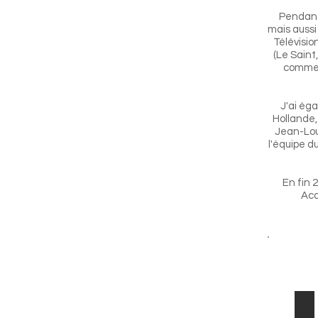
Pendant 
mais aussi
Télévision
(Le Saint
comme d
J'ai ég
Hollande,
Jean-Loui
l'équipe d
En fin 
Aca
Ma