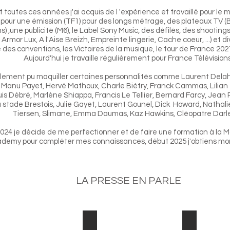
toutes ces années j'ai acquis de l 'expérience et travaillé pour le
 pour une émission (TF1) pour des longs métrage, des plateaux TV 
s) ,une publicité (M6), le Label Sony Music, des défilés, des shooting
, Armor Lux, A l'Aise Breizh, Empreinte lingerie, Cache coeur, ...) et
es conventions, les Victoires de la musique, le tour de France 202
Aujourd'hui je travaille
régulièrement pour France Télévisions
alement pu maquiller certaines personnalités comme Laurent Delah
 Manu Payet, Hervé Mathoux, Charle Biétry, Franck Cammas, Lilian
s Débré, Marlène Shiappa, Francis Le Tellier, Bernard Farcy, Jean P
u stade Brestois, Julie Gayet, Laurent Gounel, Dick Howard, Nathali
Tiersen, Slimane, Emma Daumas, Kaz Hawkins, Cléopatre Darleu
2024 je décide de me perfectionner et de faire une formation à la 
demy pour compléter mes connaissances, début 2025 j'obtiens mon 
LA PRESSE EN PARLE
gazine Grazia
Télégram