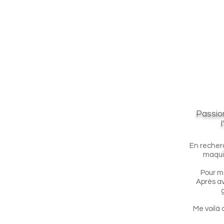
Passion
En recherc
maquil
Pour mo
Après av
Me voilà 